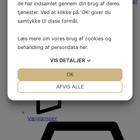
Bordlamper
de har indsamlet gennem din brug af deres
tjenester. Ved at klikke på 'OK' giver du
samtykke til disse formål.
Læs mere om vores brug af cookies og
behandling af persondata
her
.
VIS
DETALJER
JA
NEJ
OK
JA
NEJ
NØDVENDIGE
PRÆFERENCER
AFVIS ALLE
JA
NEJ
JA
NEJ
MARKETING
STATISTIK
Væglamper